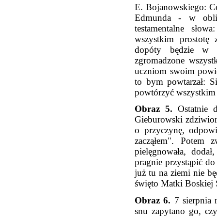
E. Bojanowskiego: C
Edmunda - w oblic
testamentalne słow
wszystkim prostotę 
dopóty będzie w 
zgromadzone wszystk
uczniom swoim powied
to bym powtarzał: Si
powtórzyć wszystkim 
Obraz 5.
Ostatnie 
Gieburowski zdziwion
o przyczynę, odpowi
zacząłem". Potem zw
pielęgnowała, dodał,
pragnie przystąpić do
już tu na ziemi nie 
święto Matki Boskiej Ś
Obraz 6.
7 sierpnia 
snu zapytano go, cz