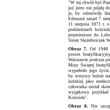
"W tej chwili był Pan
już jutro nie pójdę d
je, by odmówiły lit
Edmund zmarł 7 sier
11 sierpnia 1871 r. 
podziemiach kościo
przeniesione do Lub
Sióstr Służebniczek W
Obraz 7.
Od 1948 ro
proces beatyfikacyj
Warszawie podczas pi
Mszy Świętej beatyfi
wypełniło jego życie
by wszyscy ludzie sta
ludzkiej jako serde
człowieka umiał skut
wyjątkowy przykład 
Kościoła".
Obraz 8.
Nie szczę