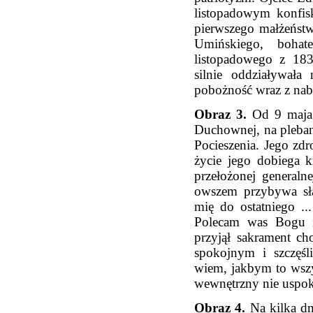
listopadowym konfis
pierwszego małżeństw
Umińskiego, bohat
listopadowego z 1831
silnie oddziaływała
pobożność wraz z na
Obraz 3.
Od 9 maja 
Duchownej, na pleban
Pocieszenia. Jego zdro
życie jego dobiega 
przełożonej generalne
owszem przybywa słab
mię do ostatniego ..
Polecam was Bogu i 
przyjął sakrament ch
spokojnym i szczęśl
wiem, jakbym to wsz
wewnętrzny nie uspok
Obraz 4.
Na kilka dn