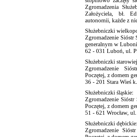
stopniowo zaczęły si
Zgromadzenia Służe
Założyciela, bł. 
autonomii, każde z ni
Służebniczki wielkopo
Zgromadzenie Sióstr
generalnym w Luboniu
62 - 031 Luboń, ul. P
Służebniczki starowiej
Zgromadzenie Sióst
Poczętej, z domem gen
36 - 201 Stara Wieś 
Służebniczki śląskie:
Zgromadzenie Sióstr 
Poczętej, z domem g
51 - 621 Wrocław, ul.
Służebniczki dębickie
Zgromadzenie Sióstr
Poczętej, z domem ge