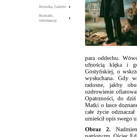
Kronika, Galerie
Kontakt,
informacje
para oddechu. Wówcz
ufnością klęka i 
Gostyńskiej, o wskrz
wysłuchana. Gdy wró
radosne, jakby ob
uzdrowienie ofiarowa
Opatrzności, do dzi
Matki o łasce doznane
całe życie odznacza
umieścił opis swego u
Obraz 2.
Nadmieni
patriotyzm. Ojciec E