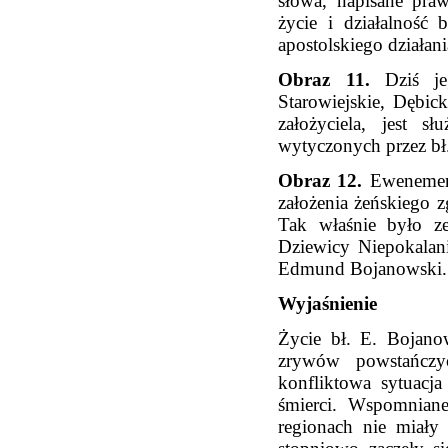
słowa, napisane praw
życie i działalność
apostolskiego działani
Obraz 11.
Dziś jeg
Starowiejskie, Dębic
założyciela, jest 
wytyczonych przez b
Obraz 12.
Ewenemente
założenia żeńskiego 
Tak właśnie było z
Dziewicy Niepokalani
Edmund Bojanowski.
Wyjaśnienie
Życie bł. E. Bojano
zrywów powstańczy
konfliktowa sytuacj
śmierci. Wspomniane 
regionach nie miały