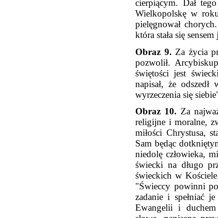
cierpiącym. Dał teg
Wielkopolskę w rok
pielęgnował chorych. 
która stała się sensem 
Obraz 9.
Za życia pr
pozwolił. Arcybisku
świętości jest świec
napisał, że odszedł 
wyrzeczenia się siebie
Obraz 10.
Za najważ
religijne i moralne, 
miłości Chrystusa, st
Sam będąc dotknięty
niedolę człowieka, 
świecki na długo pr
świeckich w Koście
"Świeccy powinni po
zadanie i spełniać j
Ewangelii i duchem 