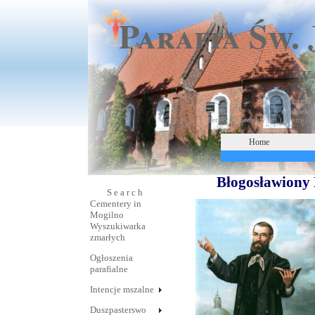
Parafia Św.
w
Szczęść
w
niedzielę
,
Teresy Benedykty (m.), Ireny (c
Solenizantom s
Home
Błogosławiony
S e a r c h
Cementery in
Mogilno
Wyszukiwarka
zmarłych
Ogłoszenia
parafialne
Intencje mszalne
Duszpasterswo